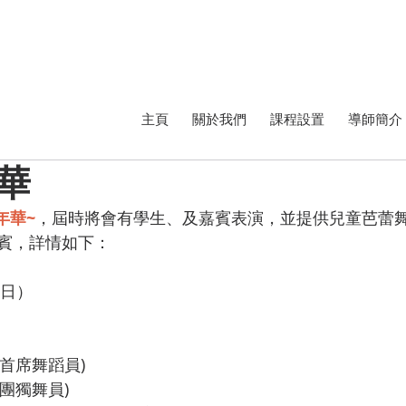
主頁
關於我們
課程設置
導師簡介
華
年華~
，屆時將會有學生、及嘉賓表演，並提供兒童芭蕾
賓，詳情如下：
期日）
團首席舞蹈員)
舞團獨舞員)