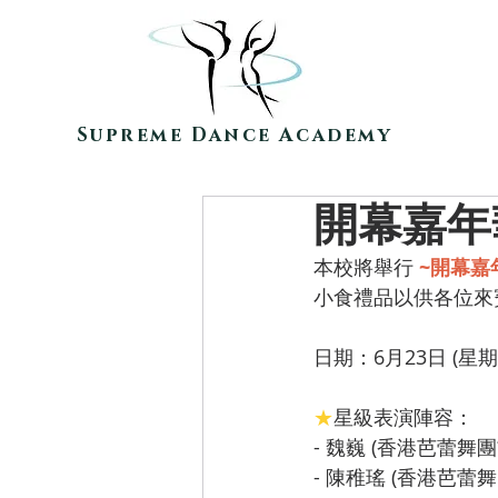
Supreme Dance Academy
開幕嘉年
本校將舉行 
~開幕嘉
小食禮品以供各位來
日期：6月23日 (星
★
星級表演陣容：
- 魏巍 (香港芭蕾舞
- 陳稚瑤 (香港芭蕾