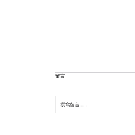
留言
撰寫留言......
香港飛躍舞蹈學院「胡桃夾
子」